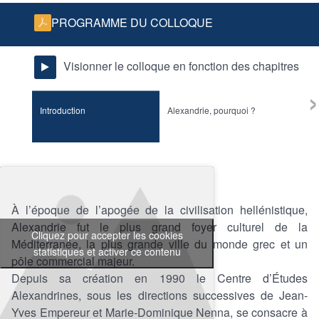
PROGRAMME DU COLLOQUE
Visionner le colloque en fonction des chapitres
›
Introduction
Alexandrie, pourquoi ?
Alexa
Quest
À l’époque de l’apogée de la civilisation hellénistique,
Alexandrie fut le plus grand foyer culturel de la
Cliquez pour accepter les cookies
Méditerranée, la plus grande ville du monde grec et un
statistiques et activer ce contenu
pôle commercial majeur.
Depuis sa création en 1990 le Centre d’Études
Alexandrines, sous les directions successives de Jean-
Yves Empereur et Marie-Dominique Nenna, se consacre à