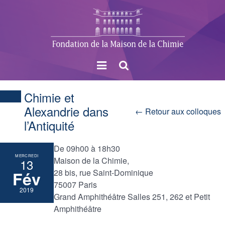
Menu
Rechercher
Chimie et
Alexandrie dans
← Retour aux colloques
l’Antiquité
De 09h00 à 18h30
MERCREDI
Maison de la Chimie,
13
28 bis, rue Saint-Dominique
Fév
75007 Paris
2019
Grand Amphithéâtre Salles 251, 262 et Petit
Amphithéâtre