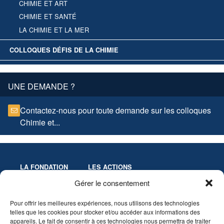
CHIMIE ET ART
CHIMIE ET SANTÉ
LA CHIMIE ET LA MER
COLLOQUES DÉFIS DE LA CHIMIE
UNE DEMANDE ?
Contactez-nous pour toute demande sur les colloques
Chimie et...
LA FONDATION
LES ACTIONS
Missions
Colloques
Gérer le consentement
Gouvernance
Culture & Éducation
Pour offrir les meilleures expériences, nous utilisons des technologies
Statuts
Innovation-Recherche
telles que les cookies pour stocker et/ou accéder aux informations des
Les Prix de la Fondation
appareils. Le fait de consentir à ces technologies nous permettra de traiter