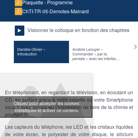
Plaquette - Programme
ChTI-TR-05-Demotes-Mainard
Visionner le colloque en fonction des chapitres
›
Danièle Olivier –
Anatole Lecuyer –
Anato
Introduction
Commander « par la
Quest
pensée » avec les interfaces
cerveau-ordinateur ?
En téléphonant, en regardant la télévision, en écoutant un
CD, en surfant grâce à votre tablette ou votre Smartphone
Cliquez pour accepter les cookies
vous n’avez jamais eu l’impression de faire de la chimie et
statistiques et activer ce contenu
pourtant !!!
Les capteurs du téléphone, les LED et les cristaux liquides
de votre écran, le polyester de votre disque, le silicium