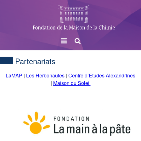
Menu
Rechercher
Partenariats
LaMAP
|
Les Herbonautes
|
Centre d’Etudes Alexandrines
|
Maison du Soleil