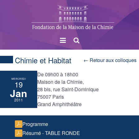
Menu
Rechercher
Chimie et Habitat
← Retour aux colloques
De 09h00 à 18h00
MERCREDI
Maison de la Chimie,
19
28 bis, rue Saint-Dominique
Jan
75007 Paris
2011
Grand Amphithéâtre
Programme
Résumé - TABLE RONDE