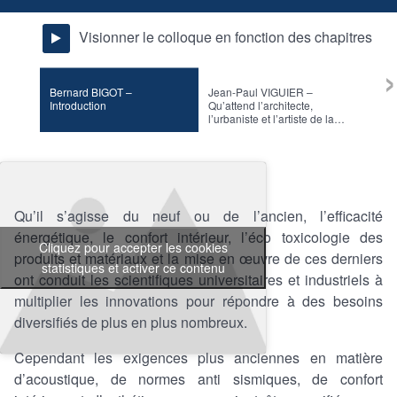
Visionner le colloque en fonction des chapitres
›
Bernard BIGOT –
Jean-Paul VIGUIER –
Valér
Introduction
Qu’attend l’architecte,
Qualit
l’urbaniste et l’artiste de la
enjeu
chimie ?
Qu’il s’agisse du neuf ou de l’ancien, l’efficacité
énergétique, le confort intérieur, l’éco toxicologie des
Cliquez pour accepter les cookies
produits et matériaux et la mise en œuvre de ces derniers
statistiques et activer ce contenu
ont conduit les scientifiques universitaires et industriels à
multiplier les innovations pour répondre à des besoins
diversifiés de plus en plus nombreux.
Cependant les exigences plus anciennes en matière
d’acoustique, de normes anti sismiques, de confort