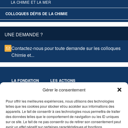
LA CHIMIE ET LA MER
COLLOQUES DÉFIS DE LA CHIMIE
UNE DEMANDE ?
Contactez-nous pour toute demande sur les colloques
Chimie et...
LA FONDATION
LES ACTIONS
Missions
Colloques
Gérer le consentement
Gouvernance
Culture & Éducation
Pour offrir les meilleures expériences, nous utilisons des technologies
Statuts
Innovation-Recherche
telles que les cookies pour stocker et/ou accéder aux informations des
Les Prix de la Fondation
appareils. Le fait de consentir à ces technologies nous permettra de traiter
Partenaires
des données telles que le comportement de navigation ou les ID uniques
sur ce site. Le fait de ne pas consentir ou de retirer son consentement peut
avoir un effet négatif sur certaines caractéristiques et fonctions.