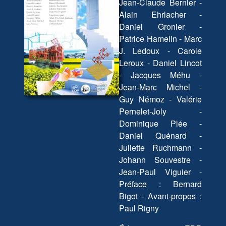
Jean-Claude Bernier -
Alain Ehrlacher -
Daniel Gronier -
Patrice Hamelin - Marc
J. Ledoux - Carole
Leroux - Daniel Lincot
- Jacques Méhu -
Jean-Marc Michel -
Guy Némoz - Valérie
Pernelet-Joly -
Dominique Plée -
Daniel Quénard -
Juliette Ruchmann -
Johann Souvestre -
Jean-Paul Viguier -
Préface : Bernard
Bigot - Avant-propos :
Paul Rigny