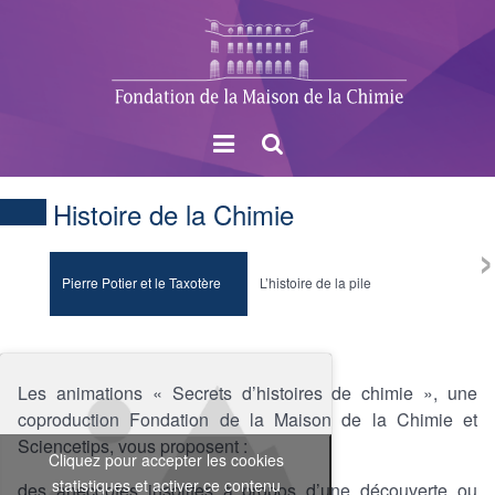
Menu
Rechercher
Histoire de la Chimie
›
Pierre Potier et le Taxotère
L’histoire de la pile
Madam
Les animations « Secrets d’histoires de chimie », une
coproduction Fondation de la Maison de la Chimie et
Sciencetips, vous proposent :
Cliquez pour accepter les cookies
statistiques et activer ce contenu
des anecdotes insolites à propos d’une découverte ou