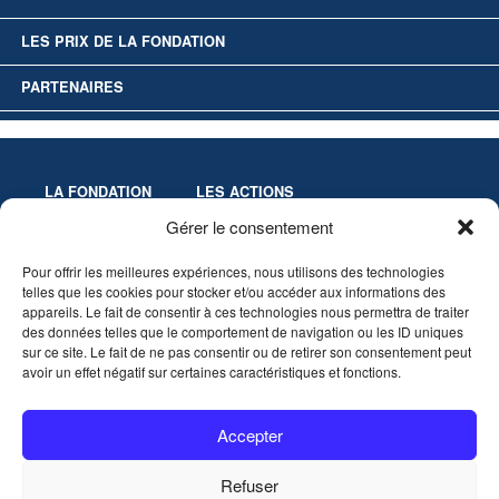
LES PRIX DE LA FONDATION
PARTENAIRES
LA FONDATION
LES ACTIONS
Missions
Colloques
Gérer le consentement
Gouvernance
Culture & Éducation
Pour offrir les meilleures expériences, nous utilisons des technologies
Statuts
Innovation-Recherche
telles que les cookies pour stocker et/ou accéder aux informations des
Les Prix de la Fondation
appareils. Le fait de consentir à ces technologies nous permettra de traiter
Partenaires
des données telles que le comportement de navigation ou les ID uniques
sur ce site. Le fait de ne pas consentir ou de retirer son consentement peut
avoir un effet négatif sur certaines caractéristiques et fonctions.
VIDÉOTHÈQUE
AGENDA
Accepter
CONTACT
Refuser