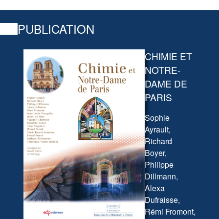
PUBLICATION
CHIMIE ET
NOTRE-
DAME DE
PARIS
Sophie
Ayrault,
Richard
Boyer,
Philippe
Dillmann,
Alexa
Dufraisse,
Rémi Fromont,