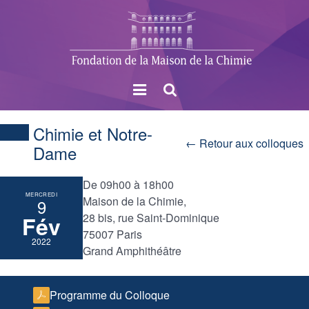
Menu
Rechercher
Chimie et Notre-
← Retour aux colloques
Dame
De 09h00 à 18h00
MERCREDI
Maison de la Chimie,
9
28 bis, rue Saint-Dominique
Fév
75007 Paris
2022
Grand Amphithéâtre
Programme du Colloque