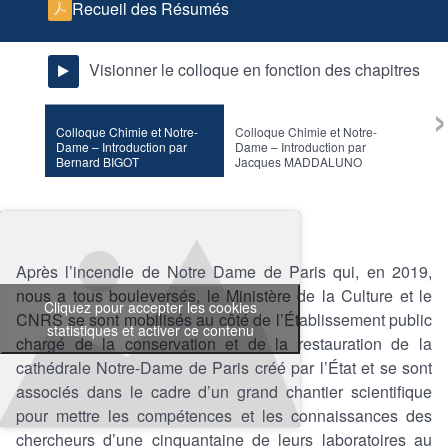
Recueil des Résumés
Visionner le colloque en fonction des chapitres
›
Colloque Chimie et Notre-
Colloque Chimie et Notre-
Le ch
Dame – Introduction par
Dame – Introduction par
de Par
Bernard BIGOT
Jacques MADDALUNO
persp
d’arm
GEOR
Après l’incendie de Notre Dame de Paris qui, en 2019,
nous a tous bouleversés, le Ministère de la Culture et le
Cliquez pour accepter les cookies
CNRS se sont mobilisés au côté de l’Établissement public
statistiques et activer ce contenu
chargé de la conservation et de la restauration de la
cathédrale Notre-Dame de Paris créé par l’État et se sont
associés dans le cadre d’un grand chantier scientifique
pour mettre les compétences et les connaissances des
chercheurs d’une cinquantaine de leurs laboratoires au