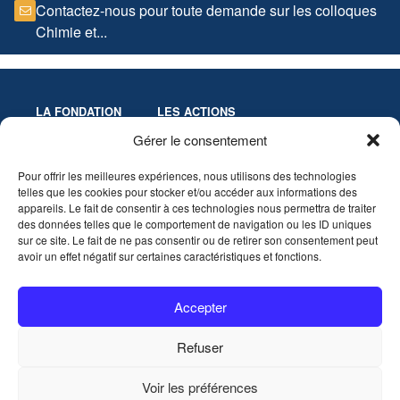
Contactez-nous pour toute demande sur les colloques
Chimie et...
LA FONDATION
LES ACTIONS
Missions
Colloques
Gérer le consentement
Gouvernance
Culture & Éducation
Pour offrir les meilleures expériences, nous utilisons des technologies
Statuts
Innovation-Recherche
telles que les cookies pour stocker et/ou accéder aux informations des
Les Prix de la Fondation
appareils. Le fait de consentir à ces technologies nous permettra de traiter
Partenaires
des données telles que le comportement de navigation ou les ID uniques
sur ce site. Le fait de ne pas consentir ou de retirer son consentement peut
avoir un effet négatif sur certaines caractéristiques et fonctions.
VIDÉOTHÈQUE
AGENDA
Accepter
CONTACT
Refuser
Nous contacter
Voir les préférences
Mentions légales