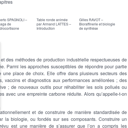
apitres
erto SPAGNOLI –
Table ronde animée
Gilles RAVOT –
Her
saga de
par Armand LATTES –
Bioraffinerie et biologie
bio
ydrocortisone
Introduction
de synthèse
aux
t des méthodes de production industrielle respectueuses de
e. Parmi les approches susceptibles de répondre pour partie
 une place de choix. Elle offre dans plusieurs secteurs des
s, vaccins et diagnostics aux performances améliorées ; des
ve ; de nouveaux outils pour réhabiliter les sols pollués ou
tiles avec une empreinte carbone réduite. Alors qu’appelle-t-on
ationnellement et de construire de manière standardisée de
ar la biologie, ou fondés sur ses composants. Construire un
révu est une manière de s’assurer que l’on a compris les