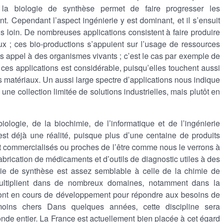
la biologie de synthèse permet de faire progresser les
t. Cependant l’aspect ingénierie y est dominant, et il s’ensuit
is loin. De nombreuses applications consistent à faire produire
 ; ces bio-productions s’appuient sur l’usage de ressources
as appel à des organismes vivants ; c’est le cas par exemple de
es applications est considérable, puisqu’elles touchent aussi
es matériaux. Un aussi large spectre d’applications nous indique
ne collection limitée de solutions industrielles, mais plutôt en
logie, de la biochimie, de l’informatique et de l’ingénierie
’est déjà une réalité, puisque plus d’une centaine de produits
ont commercialisés ou proches de l’être comme nous le verrons à
abrication de médicaments et d’outils de diagnostic utiles à des
ogie de synthèse est assez semblable à celle de la chimie de
ultiplient dans de nombreux domaines, notamment dans la
sont en cours de développement pour répondre aux besoins de
oins chers Dans quelques années, cette discipline sera
onde entier. La France est actuellement bien placée à cet égard