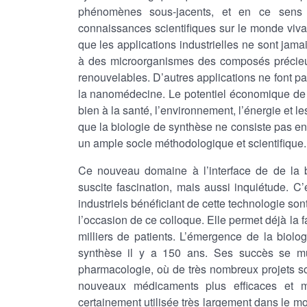
phénomènes sous-jacents, et en ce sens 
connaissances scientifiques sur le monde vivan
que les applications industrielles ne sont jama
à des microorganismes des composés précieux
renouvelables. D’autres applications ne font p
la nanomédecine. Le potentiel économique de c
bien à la santé, l’environnement, l’énergie et l
que la biologie de synthèse ne consiste pas en u
un ample socle méthodologique et scientifique.
Ce nouveau domaine à l’interface de de la bio
suscite fascination, mais aussi inquiétude. C
industriels bénéficiant de cette technologie s
l’occasion de ce colloque. Elle permet déjà la f
milliers de patients. L’émergence de la biol
synthèse il y a 150 ans. Ses succès se m
pharmacologie, où de très nombreux projets 
nouveaux médicaments plus efficaces et m
certainement utilisée très largement dans le m