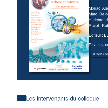
Mouad Alam
Marc Delc
Hildebrandt
Ravot - Ro
Éditeur : 
Prix : 25,00
COMMAN
Les intervenants du colloque