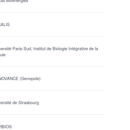
bal Bioenergies
CALIS
ersité Paris-Sud, Institut de Biologie Intégrative de la
lule
NOVANCE (Genopole)
versité de Strasbourg
RBIOS