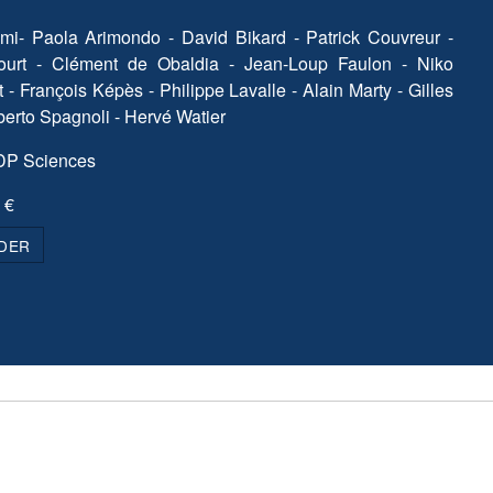
i- Paola Arimondo - David Bikard - Patrick Couvreur -
ourt - Clément de Obaldia - Jean-Loup Faulon - Niko
 - François Képès - Philippe Lavalle - Alain Marty - Gilles
berto Spagnoli - Hervé Watier
EDP Sciences
 €
DER