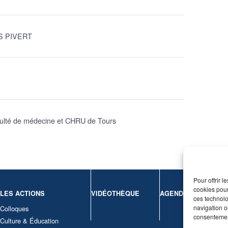
S PIVERT
ulté de médecine et CHRU de Tours
Pour offrir 
cookies pour
LES ACTIONS
VIDÉOTHÈQUE
AGENDA
CONT
ces technolo
navigation ou
Colloques
Nous c
consentement
Culture & Éducation
Mentio