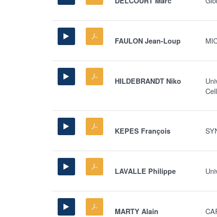
Glo
DELCOURT Marc
MI
FAULON Jean-Loup
Univ
HILDEBRANDT Niko
Cel
SY
KEPES François
Uni
LAVALLE Philippe
CA
MARTY Alain