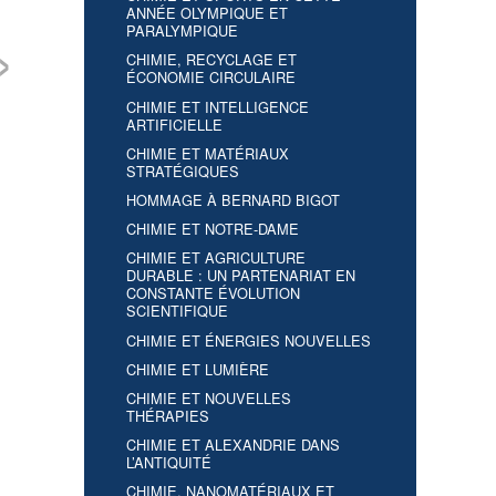
ANNÉE OLYMPIQUE ET
PARALYMPIQUE
›
CHIMIE, RECYCLAGE ET
ÉCONOMIE CIRCULAIRE
vé WATIER – De la
Marc DELCOURT –
Alain MARTY – Le
Cle
logie de synthèse
Des carbohydrates aux
mariage réussi du
– B
CHIMIE ET INTELLIGENCE
 biomédicaments
hydrocarbures
plastique et des
synt
ARTIFICIELLE
enzymes
nouv
tra
CHIMIE ET MATÉRIAUX
STRATÉGIQUES
HOMMAGE À BERNARD BIGOT
CHIMIE ET NOTRE-DAME
CHIMIE ET AGRICULTURE
DURABLE : UN PARTENARIAT EN
CONSTANTE ÉVOLUTION
SCIENTIFIQUE
CHIMIE ET ÉNERGIES NOUVELLES
CHIMIE ET LUMIÈRE
CHIMIE ET NOUVELLES
THÉRAPIES
CHIMIE ET ALEXANDRIE DANS
L’ANTIQUITÉ
CHIMIE, NANOMATÉRIAUX ET