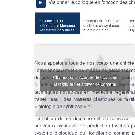
Visionner le colloque en fonction des ch
Introduction du
François KEPES – De
Rob
colloque par Monsieur
la chimie de synthèse
La 
Constantin Agouridas
à la biologie de
l’H
synthèse
Nous appelons tous de nos vœux une chimie e
l’environnement et une médecine personnalisé
de ces vœux, la biologie de synthèse occupe
Cliquez pour accepter les cookies
statistiques et activer ce contenu
solutions innovantes. Citons des médicament
techniques novatrices en médecine régénérati
traiter l’eau ; des matières plastiques ou tex
« biologie de synthèse » ?
L’ambition de ce domaine est de concevoir r
nouveaux systèmes de production inspirés p
système biologique qui fonctionne comme p