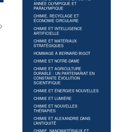
ANNÉE OLYMPIQUE ET
PARALYMPIQUE
CHIMIE, RECYCLAGE ET
›
ÉCONOMIE CIRCULAIRE
CHIMIE ET INTELLIGENCE
server la ressource
Actions concrètes de
Des stations
Cas
ARTIFICIELLE
Eau – Exemple de
réduction des
d’épuration toujours
réut
himie – Patrick
prélèvements d’eaux
plus performantes pour
indu
CHIMIE ET MATÉRIAUX
ERET
industrielles – Patrick
réutiliser les eaux –
l’in
STRATÉGIQUES
RENCK
Christelle PAGOTTO
Fab
Jér
HOMMAGE À BERNARD BIGOT
CHIMIE ET NOTRE-DAME
CHIMIE ET AGRICULTURE
DURABLE : UN PARTENARIAT EN
CONSTANTE ÉVOLUTION
SCIENTIFIQUE
CHIMIE ET ÉNERGIES NOUVELLES
CHIMIE ET LUMIÈRE
CHIMIE ET NOUVELLES
THÉRAPIES
CHIMIE ET ALEXANDRIE DANS
L’ANTIQUITÉ
CHIMIE, NANOMATÉRIAUX ET