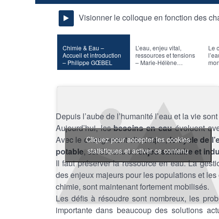
Visionner le colloque en fonction des ch
Chimie & Eau –
L’eau, enjeu vital,
Le 
Accueil et introduction
ressources et tensions
l’ea
– Philippe GŒBEL
– Marie-Hélène
mon
AUBERT – Conférence
Ber
pléniaire d’ouverture
– C
d’o
Depuis l’aube de l’humanité l’eau et la vie sont
Aujourd’hui, les
besoins en eau
évoluent avec
Avec le changement climatique,
le cycle de l
Cliquez pour accepter les cookies
statistiques et activer ce contenu
potable
, est devenu un
enjeu sanitaire et indu
Il faut préserver la ressource en eau. La gest
des enjeux majeurs pour les populations et les
chimie, sont maintenant fortement mobilisés.
Les défis à résoudre sont nombreux, les probl
importante dans beaucoup des solutions ac