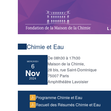
L
Chimie et Eau
De 08h30 à 17h30
MERCREDI
Maison de la Chimie,
6
28 bis, rue Saint-Dominique
Nov
75007 Paris
2024
Amphithéâtre Lavoisier
Programme Chimie et Eau
Recueil des Résumés Chimie et Eau