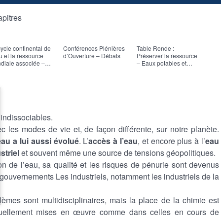
apitres
cycle continental de
Conférences Plénières
Table Ronde :
Pré
u et la ressource
d’Ouverture – Débats
Préserver la ressource
en 
diale associée –
– Eaux potables et
la C
trand DECHARME
industrielles –
CL
onférence pléniaire
Introduction par
uverture
Philippe PRUDHON
 indissociables.
 les modes de vie et, de façon différente, sur notre planète.
’eau a lui aussi évolué
. L’
accès à l’eau
, et encore plus à l’
eau
striel
et souvent même une source de tensions géopolitiques.
ion de l’eau, sa qualité et les risques de pénurie sont devenus
 gouvernements Les industriels, notamment les industriels de la
èmes sont multidisciplinaires, mais la place de la chimie est
tuellement mises en œuvre comme dans celles en cours de