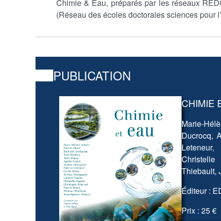
Chimie & Eau, préparés par les réseaux RED
(Réseau des écoles doctorales sciences pour l
PUBLICATION
CHIMIE 
Marie-Hél
Ducrocq, 
Leteneur,
Christelle
Thiebault, 
Éditeur : 
Prix : 25 €