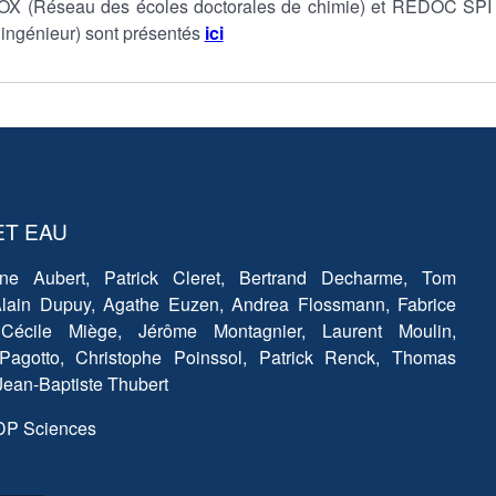
OX (Réseau des écoles doctorales de chimie) et REDOC SPI
’ingénieur) sont présentés
ici
ET EAU
ène Aubert, Patrick Cleret, Bertrand Decharme, Tom
Alain Dupuy, Agathe Euzen, Andrea Flossmann, Fabrice
 Cécile Miège, Jérôme Montagnier, Laurent Moulin,
 Pagotto, Christophe Poinssol, Patrick Renck, Thomas
Jean-Baptiste Thubert
EDP Sciences