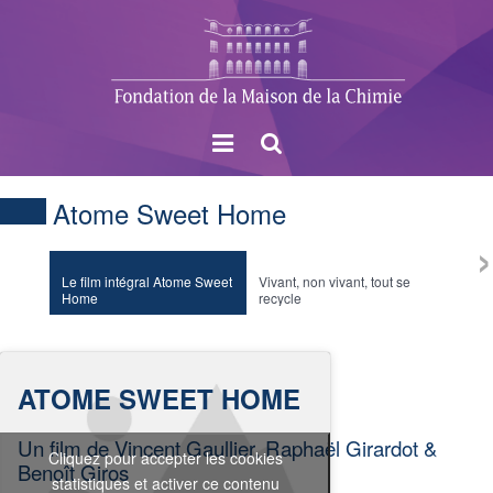
Menu
Rechercher
Atome Sweet Home
›
Le film intégral Atome Sweet
Vivant, non vivant, tout se
L’atom
Home
recycle
ATOME SWEET HOME
Un film de Vincent Gaullier, Raphaël Girardot &
Cliquez pour accepter les cookies
Benoît Giros
statistiques et activer ce contenu