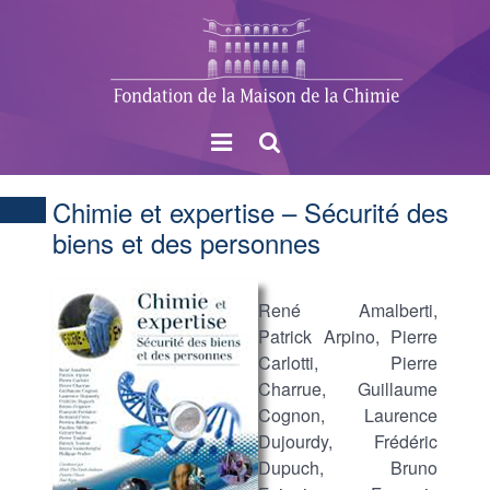
Menu
Rechercher
Chimie et expertise – Sécurité des
biens et des personnes
René Amalberti,
Patrick Arpino, Pierre
Carlotti, Pierre
Charrue, Guillaume
Cognon, Laurence
Dujourdy, Frédéric
Dupuch, Bruno