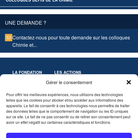
COLLOQUES DÉFIS DE LA CHIMIE
UNE DEMANDE ?
Contactez-nous pour toute demande sur les colloques
Chimie et...
LA FONDATION
LES ACTIONS
Missions
Colloques
Gérer le consentement
Gouvernance
Culture & Éducation
Pour offrir les meilleures expériences, nous utilisons des technologies
Statuts
Innovation-Recherche
telles que les cookies pour stocker et/ou accéder aux informations des
Les Prix de la Fondation
appareils. Le fait de consentir à ces technologies nous permettra de traiter
Partenaires
des données telles que le comportement de navigation ou les ID uniques
sur ce site. Le fait de ne pas consentir ou de retirer son consentement peut
avoir un effet négatif sur certaines caractéristiques et fonctions.
VIDÉOTHÈQUE
AGENDA