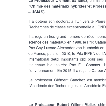
Le Professeur Clément Sanchez,
chimiste 
“Chimie des matériaux hybrides“et Professe
– USIAS).
Il a obtenu son doctorat à l’Université Pier
Recherches de classe exceptionnelle au CNR
Il a reçu un très grand nombre de récompense
science des matériaux en 1988, le Prix Catal
Prix Gay-Lussac-Alexander von Humboldt en 20
de France, puis, en 2010, le Prix IFPEN de l’
international deux importants prix pour ses 
matériaux bioinspirés: Prix F. Sommer ”
l’environnement. En 2015, il a reçu le Career 
Le professeur Clément Sanchez est membr
l’Académie des Technologies et l’Académie 
Le Professeur Egbert Willem Meijer
, chi