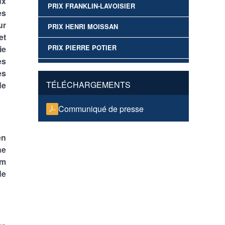
ux
PRIX FRANKLIN-LAVOISIER
es
ur
PRIX HENRI MOISSAN
et
ie
PRIX PIERRE POTIER
es
es
TÉLÉCHARGEMENTS
de
Communiqué de presse
en
ne
lm
de