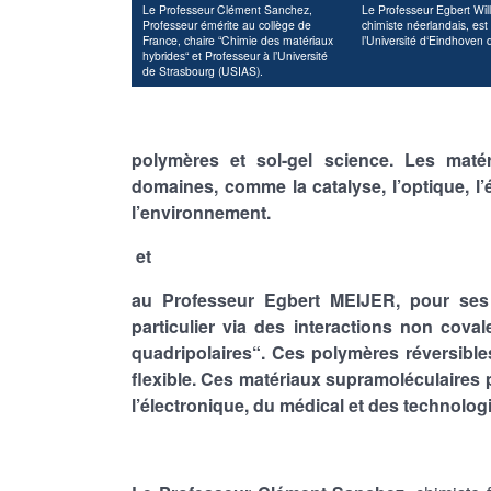
Le Professeur Clément Sanchez,
Le Professeur Egbert Wil
Professeur émérite au collège de
chimiste néerlandais, est
France, chaire “Chimie des matériaux
l’Université d‘Eindhoven
hybrides“ et Professeur à l’Université
de Strasbourg (USIAS).
polymères et sol-gel science. Les matér
domaines, comme la catalyse, l’optique, l’
l’environnement.
et
au Professeur Egbert MEIJER, pour ses
particulier via des interactions non cova
quadripolaires“. Ces polymères réversible
flexible. Ces matériaux supramoléculaires 
l’électronique, du médical et des technolog