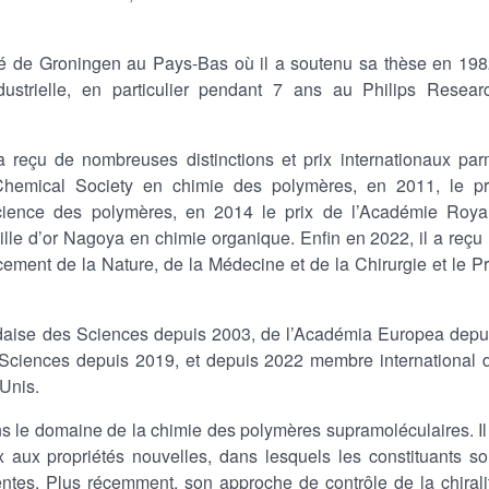
rsité de Groningen au Pays-Bas où il a soutenu sa thèse en 198
ustrielle, en particulier pendant 7 ans au Philips Resear
a reçu de nombreuses distinctions et prix internationaux par
Chemical Society en chimie des polymères, en 2011, le pr
science des polymères, en 2014 le prix de l’Académie Roya
le d’or Nagoya en chimie organique. Enfin en 2022, il a reçu 
cement de la Nature, de la Médecine et de la Chirurgie et le Pr
daise des Sciences depuis 2003, de l’Académia Europea depu
 Sciences depuis 2019, et depuis 2022 membre international 
Unis.
ns le domaine de la chimie des polymères supramoléculaires. Il
aux propriétés nouvelles, dans lesquels les constituants so
entes. Plus récemment, son approche de contrôle de la chirali