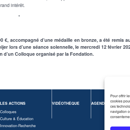
and intérêt.
*
00 €, accompagné d’une médaille en bronze, a été remis a
er lors d’une séance solennelle, le mercredi 12 février 20
ion d’un Colloque organisé par la Fondation.
Pour offrir 
cookies pour
LES ACTIONS
VIDÉOTHÈQUE
AGENDA
CONT
ces technolo
navigation ou
Colloques
Nous c
consentement
Culture & Éducation
Mentio
Innovation-Recherche
Politi