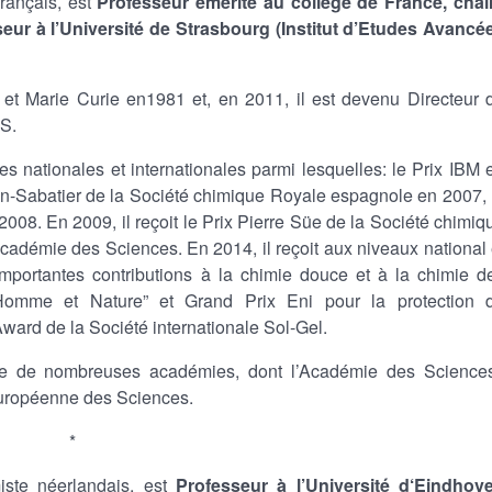
français, est
Professeur émérite au collège de France, chai
ur à l’Université de Strasbourg (Institut d’Etudes Avancé
re et Marie Curie en1981 et, en 2011, il est devenu Directeur 
S.
s nationales et internationales parmi lesquelles: le Prix IBM 
an-Sabatier de la Société chimique Royale espagnole en 2007, 
08. En 2009, il reçoit le Prix Pierre Süe de la Société chimiq
Académie des Sciences. En 2014, il reçoit aux niveaux national 
importantes contributions à la chimie douce et à la chimie d
Homme et Nature” et Grand Prix Eni pour la protection 
Award de la Société internationale Sol-Gel.
e de nombreuses académies, dont l’Académie des Science
Européenne des Sciences.
*
miste néerlandais, est
Professeur à l’Université d‘Eindhov