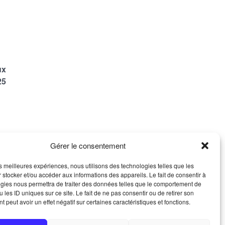
ux
25
Gérer le consentement
les meilleures expériences, nous utilisons des technologies telles que les
 stocker et/ou accéder aux informations des appareils. Le fait de consentir à
ACT
gies nous permettra de traiter des données telles que le comportement de
 les ID uniques sur ce site. Le fait de ne pas consentir ou de retirer son
ontacter
 peut avoir un effet négatif sur certaines caractéristiques et fonctions.
ns légales
que de protection des données