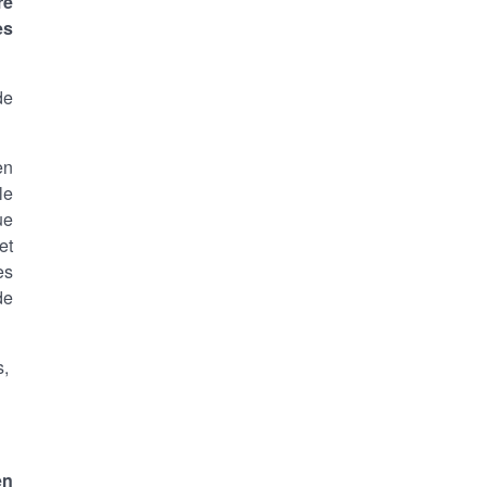
re
es
de
en
le
ue
et
es
de
s,
en