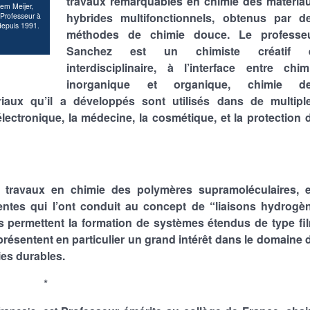
travaux remarquables en chimie des matéria
lem Meijer,
hybrides multifonctionnels, obtenus par d
 Professeur à
 depuis 1991.
méthodes de chimie douce. Le professe
Sanchez est un chimiste créatif 
interdisciplinaire, à l’interface entre chim
inorganique et organique, chimie d
iaux qu’il a développés sont utilisés dans de multipl
électronique, la médecine, la cosmétique, et la protection 
 travaux en chimie des polymères supramoléculaires, 
lentes qui l’ont conduit au concept de “liaisons hydrogè
s permettent la formation de systèmes étendus de type fi
présentent en particulier un grand intérêt dans le domaine 
ies durables.
*