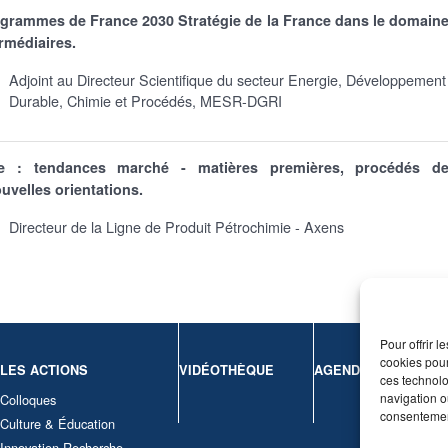
ogrammes de France 2030 Stratégie de la France dans le domain
ermédiaires.
Adjoint au Directeur Scientifique du secteur Energie, Développement
Durable, Chimie et Procédés, MESR-DGRI
e : tendances marché - matières premières, procédés d
uvelles orientations.
Directeur de la Ligne de Produit Pétrochimie - Axens
Pour offrir 
cookies pour
LES ACTIONS
VIDÉOTHÈQUE
AGENDA
CONT
ces technolo
navigation ou
Colloques
Nous c
consentement
Culture & Éducation
Mentio
Innovation-Recherche
Politi