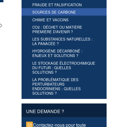
FRAUDE ET FALSIFICATION
SOURCES DE CARBONE
›
CHIMIE ET VACCINS
CO2 : DÉCHET OU MATIÈRE
stions-Réponses
Les acrylates
Les alcools : molécules
Le 
PREMIÈRE D’AVENIR ?
la session du matin
(Acrylonitrile et Acides
plateformes par
exe
olloque « Sources
(Méth)acryliques) –
excellence ? –
inte
LES SUBSTANCES NATURELLES :
carbone »
Jean-Luc DUBOIS
Angélique CHANAL
biom
LA PANACÉE ?
vici
HYDROGÈNE DÉCARBONÉ :
ENJEUX ET SOLUTIONS ?
LE STOCKAGE ÉLECTROCHIMIQUE
DU FUTUR : QUELLES
SOLUTIONS ?
LA PROBLÉMATIQUE DES
PERTURBATEURS
ENDOCRINIENS : QUELLES
SOLUTIONS ?
UNE DEMANDE ?
Contactez-nous pour toute