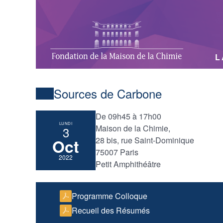
L
Sources de Carbone
De 09h45 à 17h00
LUNDI
Maison de la Chimie,
3
28 bis, rue Saint-Dominique
Oct
75007 Paris
2022
Petit Amphithéâtre
Programme Colloque
Recueil des Résumés