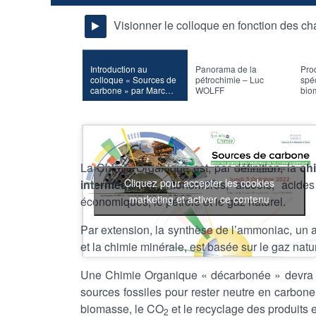
Visionner le colloque en fonction des ch
Introduction au
Panorama de la
Pro
colloque « Sources de
pétrochimie – Luc
spéc
carbone » par Marc
WOLFF
bio
LEDOUX
lig
Fra
La Chimie Organique est, par définition, la
ch
Cliquez pour accepter les cookies
intermédiaires
(monomères, alcools, acides 
marketing et activer ce contenu
économiques, le pétrole et le gaz naturel.
Par extension, la synthèse de l’ammoniac, un au
et la chimie minérale, est basée sur le gaz nat
Une Chimie Organique « décarbonée » devra t
sources fossiles pour rester neutre en carbon
biomasse, le CO
et le recyclage des produits e
2