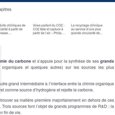
apitres
duits chimiques de
Voies partant du CO2 :
Le recyclage chimique
Que
ialité à partir de
CO2 fatal et capture à
au service d’une plus
de 
masse
partir de l’air – Philip
grande circularité des
– C
nocellulosique –
LLEWELLYN
plastiques ? (Projet
de 
nçois JÉRÔME
RECORD)
imie du carbone
et s’appuie pour la synthèse de ses
grands
organiques et quelques autres) sur les sources les plus
tre grand intermédiaire à l’interface entre la chimie organique
urel comme source d’hydrogène et rejette le carbone.
rouver sa matière première majoritairement en dehors de ces
e. Trois sources font l’objet de grands programmes de R&D : la
n fin de vie.