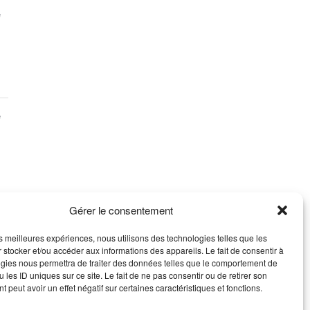
e
e
Gérer le consentement
les meilleures expériences, nous utilisons des technologies telles que les
 stocker et/ou accéder aux informations des appareils. Le fait de consentir à
ACT
gies nous permettra de traiter des données telles que le comportement de
 les ID uniques sur ce site. Le fait de ne pas consentir ou de retirer son
ontacter
 peut avoir un effet négatif sur certaines caractéristiques et fonctions.
ns légales
que de protection des données