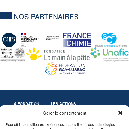
NOS PARTENAIRES
LA FONDATION
LES ACTIONS
Missions
Colloques
Gérer le consentement
Gouvernance
Culture & Éducation
Pour offrir les meilleures expériences, nous utilisons des technologies
Statuts
Innovation-Recherche